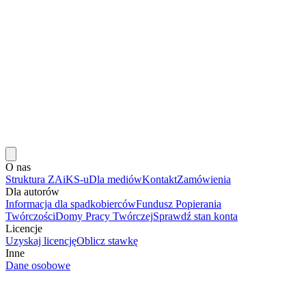
O nas
Struktura ZAiKS-u
Dla mediów
Kontakt
Zamówienia
Dla autorów
Informacja dla spadkobierców
Fundusz Popierania
Twórczości
Domy Pracy Twórczej
Sprawdź stan konta
Licencje
Uzyskaj licencję
Oblicz stawkę
Inne
Dane osobowe