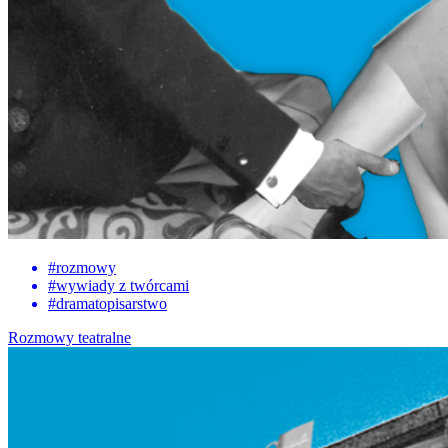
#
rozmowy
#
wywiady z twórcami
#
dramatopisarstwo
Rozmowy teatralne