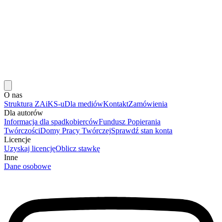
O nas
Struktura ZAiKS-u
Dla mediów
Kontakt
Zamówienia
Dla autorów
Informacja dla spadkobierców
Fundusz Popierania
Twórczości
Domy Pracy Twórczej
Sprawdź stan konta
Licencje
Uzyskaj licencję
Oblicz stawkę
Inne
Dane osobowe