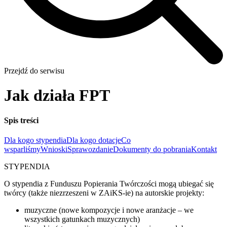
Przejdź do serwisu
Jak działa FPT
Spis treści
Dla kogo stypendia
Dla kogo dotacje
Co
wsparliśmy
Wnioski
Sprawozdanie
Dokumenty do pobrania
Kontakt
STYPENDIA
O stypendia z Funduszu Popierania Twórczości mogą ubiegać się
twórcy (także niezrzeszeni w ZAiKS-ie) na autorskie projekty:
muzyczne (nowe kompozycje i nowe aranżacje – we
wszystkich gatunkach muzycznych)