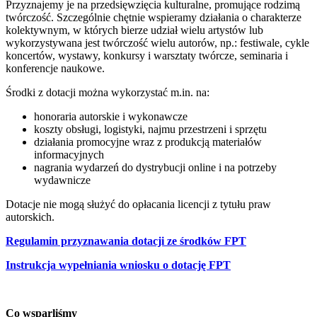
Przyznajemy je na przedsięwzięcia kulturalne, promujące rodzimą
twórczość. Szczególnie chętnie wspieramy działania o charakterze
kolektywnym, w których bierze udział wielu artystów lub
wykorzystywana jest twórczość wielu autorów, np.: festiwale, cykle
koncertów, wystawy, konkursy i warsztaty twórcze, seminaria i
konferencje naukowe.
Środki z dotacji można wykorzystać m.in. na:
honoraria autorskie i wykonawcze
koszty obsługi, logistyki, najmu przestrzeni i sprzętu
działania promocyjne wraz z produkcją materiałów
informacyjnych
nagrania wydarzeń do dystrybucji online i na potrzeby
wydawnicze
Dotacje nie mogą służyć do opłacania licencji z tytułu praw
autorskich.
Regulamin przyznawania dotacji ze środków FPT
Instrukcja wypełniania wniosku o dotację FPT
Co wsparliśmy