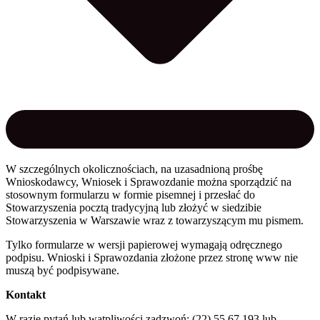
W szczególnych okolicznościach, na uzasadnioną prośbę
Wnioskodawcy, Wniosek i Sprawozdanie można sporządzić na
stosownym formularzu w formie pisemnej i przesłać do
Stowarzyszenia pocztą tradycyjną lub złożyć w siedzibie
Stowarzyszenia w Warszawie wraz z towarzyszącym mu pismem.
Tylko formularze w wersji papierowej wymagają odręcznego
podpisu. Wnioski i Sprawozdania złożone przez stronę www nie
muszą być podpisywane.
Kontakt
W razie pytań lub wątpliwości zadzwoń: (22) 55 67 193 lub