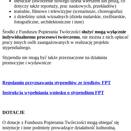
literackie (stworzenie nowego dzieła wierszem lub prozą, co
dotyczy także reportaży, prac naukowych, przekładów)
teatralne, filmowe i telewizyjne (scenariusze, choreografia)
z dziedziny sztuk wizualnych (dzieła malarskie, rzeźbiarskie,
fotograficzne, architektoniczne i inne)
Środki z Funduszu Popierania Twórczości
służyć mogą wyłącznie
indywidualnemu procesowi twórczemu
, nie można z nich opłacać
pracy innych osób zaangażowanych w realizację projektu
stypendialnego.
Stypendia nie mogą być także przeznaczone na działania
promocyjne i wydawnicze
Regulamin przyznawania stypendiów ze środków FPT
Instrukcja wypełniania wniosku o stypendium FPT
DOTACJE
O dotacje z Funduszu Popierania Twórczości mogą ubiegać się
instytucje i inne podmioty prowadzące działalność kulturalną.