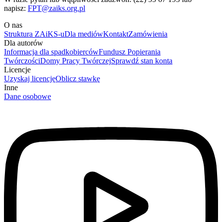
napisz:
FPT@zaiks.org.pl
O nas
Struktura ZAiKS-u
Dla mediów
Kontakt
Zamówienia
Dla autorów
Informacja dla spadkobierców
Fundusz Popierania
Twórczości
Domy Pracy Twórczej
Sprawdź stan konta
Licencje
Uzyskaj licencję
Oblicz stawkę
Inne
Dane osobowe