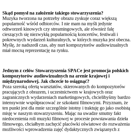
Skąd pomysł na założenie takiego stowarzyszenia?
Muzyka tworzona na potrzeby obrazu zyskuje coraz większą
popularność wśród odbiorców. I nie mam na myśli jedynie
odtworzeń kinowych czy streamingowych, ale również falę
cieszących się niezwykłą popularnością koncertów, festiwali i
pokrewnych wydarzeń kulturalnych, w których muzyka jest obecna.
Myślę, że nadszedł czas, aby nurt kompozytorów audiowizualnych
miał mocną reprezentację na rynku.
Jednym z celów Stowarzyszenia SPACe jest promocja polskich
kompozytorów audiowizualnych na arenie krajowej i
międzynarodowej. Jak chcecie to osiągnąć?
Poza szeroką ofertą warsztatów, skierowanych do kompozytorów
pracujących z obrazem, i uczestnictwem w krajowych oraz
zagranicznych wydarzeniach marketingowych, chcielibyśmy bardzo
intensywnie współpracować ze szkołami filmowymi. Przyznam, że
ten punkt jest dla mnie szczególnie istotny i traktuję go jako osobistą
misję w naszym stowarzyszeniu. Mając na uwadze smutny fakt
niedocenienia roli muzyki filmowej w procesie powstawania dzieła
filmowego, chciałbym zachęcić placówki oświatowe do rozważenia
możliwości wprowadzenia zajęć dydaktycznych związanych z