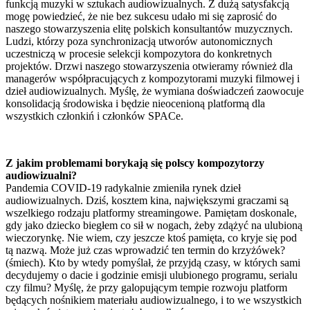
funkcją muzyki w sztukach audiowizualnych. Z dużą satysfakcją
mogę powiedzieć, że nie bez sukcesu udało mi się zaprosić do
naszego stowarzyszenia elitę polskich konsultantów muzycznych.
Ludzi, którzy poza synchronizacją utworów autonomicznych
uczestniczą w procesie selekcji kompozytora do konkretnych
projektów. Drzwi naszego stowarzyszenia otwieramy również dla
managerów współpracujących z kompozytorami muzyki filmowej i
dzieł audiowizualnych. Myślę, że wymiana doświadczeń zaowocuje
konsolidacją środowiska i będzie nieocenioną platformą dla
wszystkich członkiń i członków SPACe.
Z jakim problemami borykają się polscy kompozytorzy
audiowizualni?
Pandemia COVID-19 radykalnie zmieniła rynek dzieł
audiowizualnych. Dziś, kosztem kina, największymi graczami są
wszelkiego rodzaju platformy streamingowe. Pamiętam doskonale,
gdy jako dziecko biegłem co sił w nogach, żeby zdążyć na ulubioną
wieczorynkę. Nie wiem, czy jeszcze ktoś pamięta, co kryje się pod
tą nazwą. Może już czas wprowadzić ten termin do krzyżówek?
(śmiech). Kto by wtedy pomyślał, że przyjdą czasy, w których sami
decydujemy o dacie i godzinie emisji ulubionego programu, serialu
czy filmu? Myślę, że przy galopującym tempie rozwoju platform
będących nośnikiem materiału audiowizualnego, i to we wszystkich