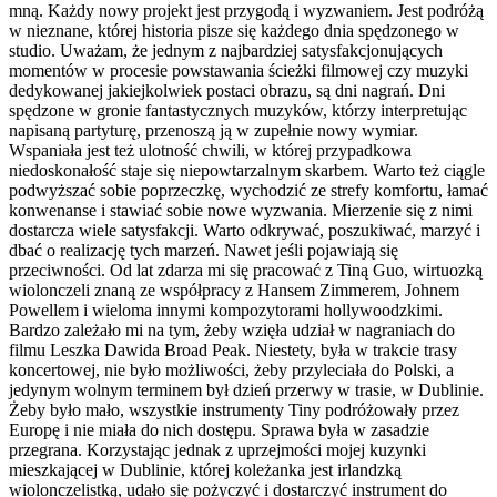
mną. Każdy nowy projekt jest przygodą i wyzwaniem. Jest podróżą
w nieznane, której historia pisze się każdego dnia spędzonego w
studio. Uważam, że jednym z najbardziej satysfakcjonujących
momentów w procesie powstawania ścieżki filmowej czy muzyki
dedykowanej jakiejkolwiek postaci obrazu, są dni nagrań. Dni
spędzone w gronie fantastycznych muzyków, którzy interpretując
napisaną partyturę, przenoszą ją w zupełnie nowy wymiar.
Wspaniała jest też ulotność chwili, w której przypadkowa
niedoskonałość staje się niepowtarzalnym skarbem. Warto też ciągle
podwyższać sobie poprzeczkę, wychodzić ze strefy komfortu, łamać
konwenanse i stawiać sobie nowe wyzwania. Mierzenie się z nimi
dostarcza wiele satysfakcji. Warto odkrywać, poszukiwać, marzyć i
dbać o realizację tych marzeń. Nawet jeśli pojawiają się
przeciwności. Od lat zdarza mi się pracować z Tiną Guo, wirtuozką
wiolonczeli znaną ze współpracy z Hansem Zimmerem, Johnem
Powellem i wieloma innymi kompozytorami hollywoodzkimi.
Bardzo zależało mi na tym, żeby wzięła udział w nagraniach do
filmu Leszka Dawida Broad Peak. Niestety, była w trakcie trasy
koncertowej, nie było możliwości, żeby przyleciała do Polski, a
jedynym wolnym terminem był dzień przerwy w trasie, w Dublinie.
Żeby było mało, wszystkie instrumenty Tiny podróżowały przez
Europę i nie miała do nich dostępu. Sprawa była w zasadzie
przegrana. Korzystając jednak z uprzejmości mojej kuzynki
mieszkającej w Dublinie, której koleżanka jest irlandzką
wiolonczelistką, udało się pożyczyć i dostarczyć instrument do