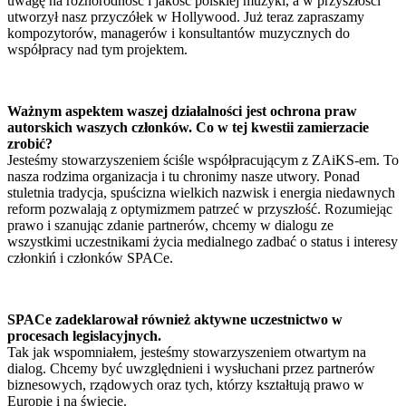
uwagę na różnorodność i jakość polskiej muzyki, a w przyszłości
utworzył nasz przyczółek w Hollywood. Już teraz zapraszamy
kompozytorów, managerów i konsultantów muzycznych do
współpracy nad tym projektem.
Ważnym aspektem waszej działalności jest ochrona praw
autorskich waszych członków. Co w tej kwestii zamierzacie
zrobić?
Jesteśmy stowarzyszeniem ściśle współpracującym z ZAiKS-em. To
nasza rodzima organizacja i tu chronimy nasze utwory. Ponad
stuletnia tradycja, spuścizna wielkich nazwisk i energia niedawnych
reform pozwalają z optymizmem patrzeć w przyszłość. Rozumiejąc
prawo i szanując zdanie partnerów, chcemy w dialogu ze
wszystkimi uczestnikami życia medialnego zadbać o status i interesy
członkiń i członków SPACe.
SPACe zadeklarował również aktywne uczestnictwo w
procesach legislacyjnych.
Tak jak wspomniałem, jesteśmy stowarzyszeniem otwartym na
dialog. Chcemy być uwzględnieni i wysłuchani przez partnerów
biznesowych, rządowych oraz tych, którzy kształtują prawo w
Europie i na świecie.