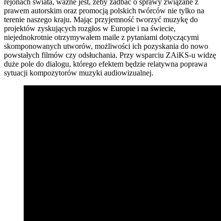
rejonach świata, ważne jest, żeby zadbać o sprawy związane z
prawem autorskim oraz promocją polskich twórców nie tylko na
terenie naszego kraju. Mając przyjemność tworzyć muzykę do
projektów zyskujących rozgłos w Europie i na świecie,
niejednokrotnie otrzymywałem maile z pytaniami dotyczącymi
skomponowanych utworów, możliwości ich pozyskania do nowo
powstałych filmów czy odsłuchania. Przy wsparciu ZAiKS-u widzę
duże pole do dialogu, którego efektem będzie relatywna poprawa
sytuacji kompozytorów muzyki audiowizualnej.