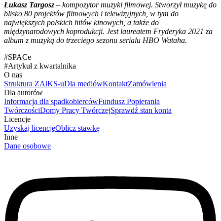
Łukasz Targosz
– kompozytor muzyki filmowej. Stworzył muzykę do
blisko 80 projektów filmowych i telewizyjnych, w tym do
największych polskich hitów kinowych, a także do
międzynarodowych koprodukcji. Jest laureatem Fryderyka 2021 za
album z muzyką do trzeciego sezonu serialu HBO Wataha.
#
SPACe
#
Artykuł z kwartalnika
O nas
Struktura ZAiKS-u
Dla mediów
Kontakt
Zamówienia
Dla autorów
Informacja dla spadkobierców
Fundusz Popierania
Twórczości
Domy Pracy Twórczej
Sprawdź stan konta
Licencje
Uzyskaj licencję
Oblicz stawkę
Inne
Dane osobowe