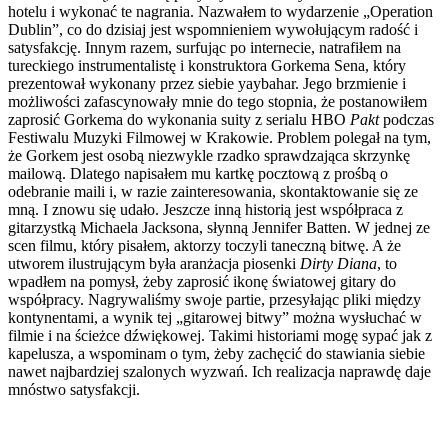
hotelu i wykonać te nagrania. Nazwałem to wydarzenie „Operation
Dublin”, co do dzisiaj jest wspomnieniem wywołującym radość i
satysfakcję. Innym razem, surfując po internecie, natrafiłem na
tureckiego instrumentalistę i konstruktora Gorkema Sena, który
prezentował wykonany przez siebie yaybahar. Jego brzmienie i
możliwości zafascynowały mnie do tego stopnia, że postanowiłem
zaprosić Gorkema do wykonania suity z serialu HBO
Pakt
podczas
Festiwalu Muzyki Filmowej w Krakowie. Problem polegał na tym,
że Gorkem jest osobą niezwykle rzadko sprawdzająca skrzynkę
mailową. Dlatego napisałem mu kartkę pocztową z prośbą o
odebranie maili i, w razie zainteresowania, skontaktowanie się ze
mną. I znowu się udało. Jeszcze inną historią jest współpraca z
gitarzystką Michaela Jacksona, słynną Jennifer Batten. W jednej ze
scen filmu, który pisałem, aktorzy toczyli taneczną bitwę. A że
utworem ilustrującym była aranżacja piosenki
Dirty Diana
, to
wpadłem na pomysł, żeby zaprosić ikonę światowej gitary do
współpracy. Nagrywaliśmy swoje partie, przesyłając pliki między
kontynentami, a wynik tej „gitarowej bitwy” można wysłuchać w
filmie i na ścieżce dźwiękowej. Takimi historiami mogę sypać jak z
kapelusza, a wspominam o tym, żeby zachęcić do stawiania siebie
nawet najbardziej szalonych wyzwań. Ich realizacja naprawdę daje
mnóstwo satysfakcji.