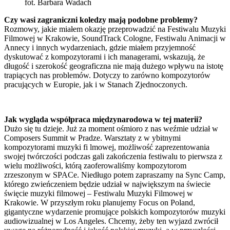
fot. Barbara Wadach
Czy wasi zagraniczni koledzy mają podobne problemy?
Rozmowy, jakie miałem okazję przeprowadzić na Festiwalu Muzyki
Filmowej w Krakowie, SoundTrack Cologne, Festiwalu Animacji w
Annecy i innych wydarzeniach, gdzie miałem przyjemność
dyskutować z kompozytorami i ich managerami, wskazują, że
długość i szerokość geograficzna nie mają dużego wpływu na istotę
trapiących nas problemów. Dotyczy to zarówno kompozytorów
pracujących w Europie, jak i w Stanach Zjednoczonych.
Jak wygląda współpraca międzynarodowa w tej materii?
Dużo się tu dzieje. Już za moment ośmioro z nas weźmie udział w
Composers Summit w Pradze. Warsztaty z w ybitnymi
kompozytorami muzyki fi lmowej, możliwość zaprezentowania
swojej twórczości podczas gali zakończenia festiwalu to pierwsza z
wielu możliwości, którą zaoferowaliśmy kompozytorom
zrzeszonym w SPACe. Niedługo potem zapraszamy na Sync Camp,
którego zwieńczeniem będzie udział w największym na świecie
święcie muzyki filmowej – Festiwalu Muzyki Filmowej w
Krakowie. W przyszłym roku planujemy Focus on Poland,
gigantyczne wydarzenie promujące polskich kompozytorów muzyki
audiowizualnej w Los Angeles. Chcemy, żeby ten wyjazd zwrócił