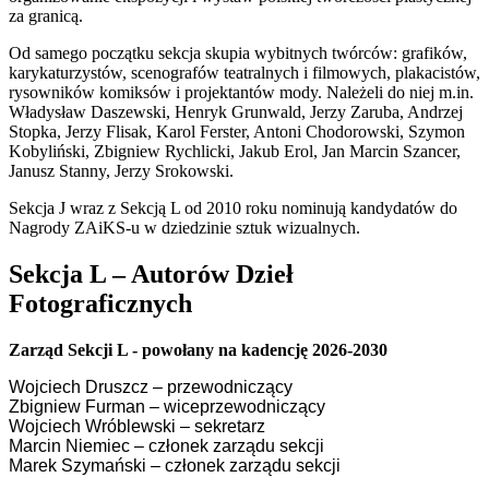
za granicą.
Od samego początku sekcja skupia wybitnych twórców: grafików,
karykaturzystów, scenografów teatralnych i filmowych, plakacistów,
rysowników komiksów i projektantów mody. Należeli do niej m.in.
Władysław Daszewski, Henryk Grunwald, Jerzy Zaruba, Andrzej
Stopka, Jerzy Flisak, Karol Ferster, Antoni Chodorowski, Szymon
Kobyliński, Zbigniew Rychlicki, Jakub Erol, Jan Marcin Szancer,
Janusz Stanny, Jerzy Srokowski.
Sekcja J wraz z Sekcją L od 2010 roku nominują kandydatów do
Nagrody ZAiKS-u w dziedzinie sztuk wizualnych.
Sekcja L – Autorów Dzieł
Fotograficznych
Zarząd Sekcji L - powołany na kadencję 2026-2030
Wojciech Druszcz – przewodniczący
Zbigniew Furman – wiceprzewodniczący
Wojciech Wróblewski – sekretarz
Marcin Niemiec – członek zarządu sekcji
Marek Szymański – członek zarządu sekcji