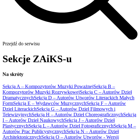
Przejdź do serwisu
Sekcje ZAiKS-u
Na skróty
Sekcja A – Kompozytorów Muzyki Poważnej
Sekcja B –
Kompozytorów Muzyki Rozrywkowej
Sekcja C – Autorów Dzieł
Dramatycznych
Sekcja D – Autorów Utworów Literackich Małych
Form
Sekcja E – Wydawców Muzycznych
Sekcja F – Autorów
Dzieł Literackich
Sekcja G – Autorów Dzieł Filmowych i
Telewizyjnych
Sekcja H – Autorów Dzieł Choreograficznych
Sekcja
I – Autorów Dzieł Naukowych
Sekcja J – Autorów Dzieł
Plastycznych
Sekcja L – Autorów Dzieł Fotograficznych
Sekcja M –
Autorów Prac Publicystycznych
Sekcja N – Autorów Dzieł
Architektonicznych
Sekcja O – Autorów Utworów - Wersji