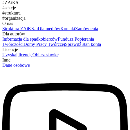
#
ZAiKS
#
sekcje
#
struktura
#
organizacja
O nas
Struktura ZAiKS-u
Dla mediów
Kontakt
Zamówienia
Dla autorów
Informacja dla spadkobierców
Fundusz Popierania
Twórczości
Domy Pracy Twórczej
Sprawdź stan konta
Licencje
Uzyskaj licencję
Oblicz stawkę
Inne
Dane osobowe