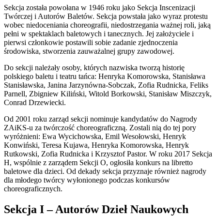
Sekcja została powołana w 1946 roku jako Sekcja Inscenizacji
Twórczej i Autorów Baletów. Sekcja powstała jako wyraz protestu
wobec niedoceniania choreografii, niedostrzegania ważnej roli, jaką
pełni w spektaklach baletowych i tanecznych. Jej założyciele i
pierwsi członkowie postawili sobie zadanie zjednoczenia
środowiska, stworzenia zauważalnej grupy zawodowej.
Do sekcji należały osoby, których nazwiska tworzą historię
polskiego baletu i teatru tańca: Henryka Komorowska, Stanisława
Stanisławska, Janina Jarzynówna-Sobczak, Zofia Rudnicka, Feliks
Parnell, Zbigniew Kiliński, Witold Borkowski, Stanisław Miszczyk,
Conrad Drzewiecki.
Od 2001 roku zarząd sekcji nominuje kandydatów do Nagrody
ZAiKS-u za twórczość choreograficzną. Zostali nią do tej pory
wyróżnieni: Ewa Wycichowska, Emil Wesołowski, Henryk
Konwiński, Teresa Kujawa, Henryka Komorowska, Henryk
Rutkowski, Zofia Rudnicka i Krzysztof Pastor. W roku 2017 Sekcja
H, wspólnie z zarządem Sekcji O, ogłosiła konkurs na libretto
baletowe dla dzieci. Od dekady sekcja przyznaje również nagrody
dla młodego twórcy wyłonionego podczas konkursów
choreograficznych.
Sekcja I – Autorów Dzieł Naukowych