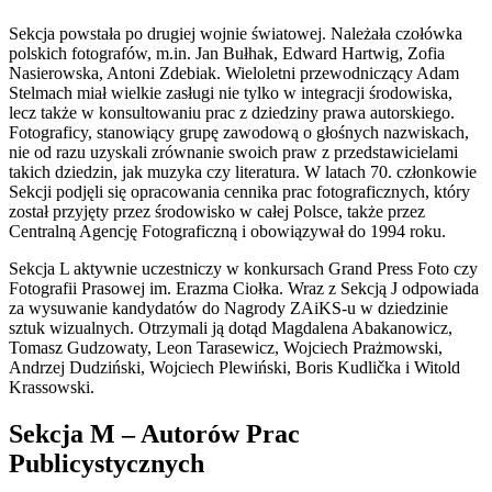
Sekcja powstała po drugiej wojnie światowej. Należała czołówka
polskich fotografów, m.in. Jan Bułhak, Edward Hartwig, Zofia
Nasierowska, Antoni Zdebiak. Wieloletni przewodniczący Adam
Stelmach miał wielkie zasługi nie tylko w integracji środowiska,
lecz także w konsultowaniu prac z dziedziny prawa autorskiego.
Fotograficy, stanowiący grupę zawodową o głośnych nazwiskach,
nie od razu uzyskali zrównanie swoich praw z przedstawicielami
takich dziedzin, jak muzyka czy literatura. W latach 70. członkowie
Sekcji podjęli się opracowania cennika prac fotograficznych, który
został przyjęty przez środowisko w całej Polsce, także przez
Centralną Agencję Fotograficzną i obowiązywał do 1994 roku.
Sekcja L aktywnie uczestniczy w konkursach Grand Press Foto czy
Fotografii Prasowej im. Erazma Ciołka. Wraz z Sekcją J odpowiada
za wysuwanie kandydatów do Nagrody ZAiKS-u w dziedzinie
sztuk wizualnych. Otrzymali ją dotąd Magdalena Abakanowicz,
Tomasz Gudzowaty, Leon Tarasewicz, Wojciech Prażmowski,
Andrzej Dudziński, Wojciech Plewiński, Boris Kudlička i Witold
Krassowski.
Sekcja M – Autorów Prac
Publicystycznych