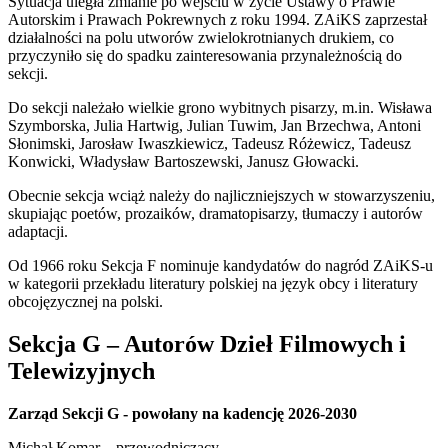
Sytuacja uległa zmianie po wejściu w życie Ustawy o Prawie
Autorskim i Prawach Pokrewnych z roku 1994. ZAiKS zaprzestał
działalności na polu utworów zwielokrotnianych drukiem, co
przyczyniło się do spadku zainteresowania przynależnością do
sekcji.
Do sekcji należało wielkie grono wybitnych pisarzy, m.in. Wisława
Szymborska, Julia Hartwig, Julian Tuwim, Jan Brzechwa, Antoni
Słonimski, Jarosław Iwaszkiewicz, Tadeusz Różewicz, Tadeusz
Konwicki, Władysław Bartoszewski, Janusz Głowacki.
Obecnie sekcja wciąż należy do najliczniejszych w stowarzyszeniu,
skupiając poetów, prozaików, dramatopisarzy, tłumaczy i autorów
adaptacji.
Od 1966 roku Sekcja F nominuje kandydatów do nagród ZAiKS-u
w kategorii przekładu literatury polskiej na język obcy i literatury
obcojęzycznej na polski.
Sekcja G – Autorów Dzieł Filmowych i
Telewizyjnych
Zarząd Sekcji G - powołany na kadencję 2026-2030
Michał Komar – przewodniczący