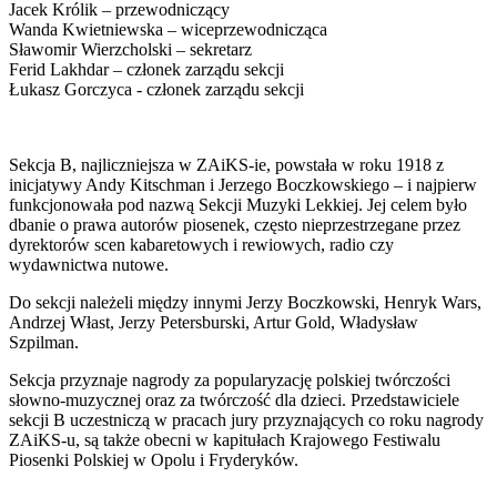
Jacek Królik – przewodniczący
Wanda Kwietniewska – wiceprzewodnicząca
Sławomir Wierzcholski – sekretarz
Ferid Lakhdar – członek zarządu sekcji
Łukasz Gorczyca - członek zarządu sekcji
Sekcja B, najliczniejsza w ZAiKS-ie, powstała w roku 1918 z
inicjatywy Andy Kitschman i Jerzego Boczkowskiego – i najpierw
funkcjonowała pod nazwą Sekcji Muzyki Lekkiej. Jej celem było
dbanie o prawa autorów piosenek, często nieprzestrzegane przez
dyrektorów scen kabaretowych i rewiowych, radio czy
wydawnictwa nutowe.
Do sekcji należeli między innymi Jerzy Boczkowski, Henryk Wars,
Andrzej Włast, Jerzy Petersburski, Artur Gold, Władysław
Szpilman.
Sekcja przyznaje nagrody za popularyzację polskiej twórczości
słowno-muzycznej oraz za twórczość dla dzieci. Przedstawiciele
sekcji B uczestniczą w pracach jury przyznających co roku nagrody
ZAiKS-u, są także obecni w kapitułach Krajowego Festiwalu
Piosenki Polskiej w Opolu i Fryderyków.