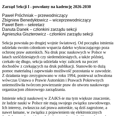
Zarząd Sekcji I - powołany na kadencję 2026-2030
Paweł Próchniak – przewodniczący
Zbigniew Benedyktowicz – wiceprzewodniczący
Paweł Bem – sekretarz
Danuta Danek – członkini zarządu sekcji
Agnieszka Giszterowicz - członkini zarządu sekcji
Sekcja powstała po drugiej wojnie światowej. Od początku istnienia
udzielała swoim członkom wsparcia daleko wykraczającego poza
ochronę praw autorskich. Na druk prac naukowych w Polsce w
latach sześćdziesiątych czy siedemdziesiątych, a także później,
czekało się długo, sekcja udzielała więc zaliczek na poczet
dochodów z czekających na druk publikacji. Stanowiło to dużą
pomoc materialną i zapewniało możliwość pozostania w zawodzie.
Z działania tego zrezygnowano w roku 1994, ponieważ uchwalona
wówczas Ustawa o Prawie Autorskim i Prawach Pokrewnych
uniemożliwiła twórcom powierzanie praw do utworu naukowego
organizacjom zbiorowego zarządzania.
Istnienie sekcji naukowej w ZAiKS-ie ma tym większe znaczenie,
że ludzie nauki w Polsce nie mają swojego związku zawodowego.
Ich interesy, zwłaszcza zaś prawa autorskie, są dziś zagrożone, a
nawet łamane, w związku z pojawieniem się elektronicznych