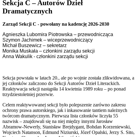
Sekcja C – Autorów Dzieł
Dramatycznych
Zarząd Sekcji C - powołany na kadencję 2026-2030
Agnieszka Lubomira Piotrowska – przewodnicząca
Szymon Jachimek – wiceprzewodniczący
Michał Buszewicz – sekretarz
Monika Muskała – członkini zarządu sekcji
Anna Wakulik - członkini zarządu sekcji
Sekcja powstała w latach 20., ale po wojnie została zlikwidowana, a
jej członków zaliczono do Sekcji Autorów Dzieł Literackich.
Reaktywacja sekcji nastąpiła 14 kwietnia 1989 roku – po ponad
trzydziestoletniej przerwie.
Celem reaktywowanej sekcji było polepszenie zarówno zakresu
ochrony prawa autorskiego, jak i inkasowanie tantiem należnych
twórcom dramatycznym. Pierwsza lista członków liczyła 55
nazwisk – znajdowali się na niej między innymi Jarosław
Abramow-Newerly, Stanisław Brejdygant, Bohdan Korzeniewski,
Wojciech Natanson, Edmund Niziurski, Józef Opalski, Jerzy S. Sito,