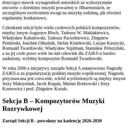
dotyczące stawek wynagrodzeń autorskich za wykorzystanie
utworów z dziedziny muzyki poważnej w filharmoniach, ze
szczególnym zwróceniem uwagi na muzykę rodzimą, jak również
regulaminy konkursowe.
Członkami sekcji było wielu czołowych polskich kompozytorów,
między innym Augustyn Bloch, Tadeusz W. Maklakiewicz,
Władysław Kabalewski, Tadeusz Paciorkiewicz, Zbigniew
Penherski, Joachim Olkuśnik, Stefan Kisielewski, Lucjan Kaszycki,
Romuald Twardowski, Władysław Szpilman, Stanisław Prószyński,
a na jej czele przez wiele lat stał człowiek dla ZAiKS-u bardzo
zasłużony, wybitny kompozytor Romuald Twardowski.
W roku 2006 z inicjatywy zarządu Sekcji A ustanowiono Nagrodę
ZAiKS-u za popularyzację polskiej muzyki współczesnej. Nagroda
przyznawana jest corocznie, wśród wyróżnionych są między innymi
Jerzy Maksymiuk, Jacek Rogala, Marian Borkowski i Jerzy
Kornowicz i prof. Zbigniew Kozub.
Sekcja B – Kompozytorów Muzyki
Rozrywkowej
Zarząd Sekcji B - powołany na kadencję 2026-2030