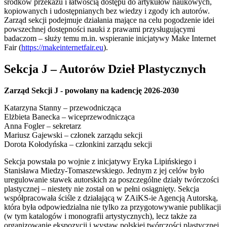
środków przekazu i łatwością dostępu do artykułów naukowych,
kopiowanych i udostępnianych bez wiedzy i zgody ich autorów.
Zarząd sekcji podejmuje działania mające na celu pogodzenie idei
powszechnej dostępności nauki z prawami przysługującymi
badaczom – służy temu m.in. wspieranie inicjatywy Make Internet
Fair (
https://makeinternetfair.eu
).
Sekcja J – Autorów Dzieł Plastycznych
Zarząd Sekcji J - powołany na kadencję 2026-2030
Katarzyna Stanny – przewodnicząca
Elżbieta Banecka – wiceprzewodnicząca
Anna Fogler – sekretarz
Mariusz Gajewski – członek zarządu sekcji
Dorota Kołodyńska – członkini zarządu sekcji
Sekcja powstała po wojnie z inicjatywy Eryka Lipińskiego i
Stanisława Miedzy-Tomaszewskiego. Jednym z jej celów było
uregulowanie stawek autorskich za poszczególne działy twórczości
plastycznej – niestety nie został on w pełni osiągnięty. Sekcja
współpracowała ściśle z działającą w ZAiKS-ie Agencją Autorską,
która była odpowiedzialna nie tylko za przygotowywanie publikacji
(w tym katalogów i monografii artystycznych), lecz także za
organizowanie ekspozycji i wystaw polskiej twórczości plastycznej