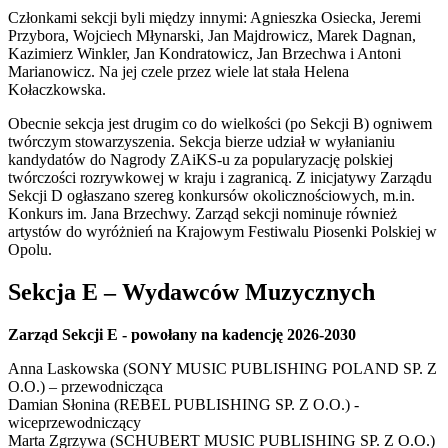
Członkami sekcji byli między innymi: Agnieszka Osiecka, Jeremi
Przybora, Wojciech Młynarski, Jan Majdrowicz, Marek Dagnan,
Kazimierz Winkler, Jan Kondratowicz, Jan Brzechwa i Antoni
Marianowicz. Na jej czele przez wiele lat stała Helena
Kołaczkowska.
Obecnie sekcja jest drugim co do wielkości (po Sekcji B) ogniwem
twórczym stowarzyszenia. Sekcja bierze udział w wyłanianiu
kandydatów do Nagrody ZAiKS-u za popularyzację polskiej
twórczości rozrywkowej w kraju i zagranicą. Z inicjatywy Zarządu
Sekcji D ogłaszano szereg konkursów okolicznościowych, m.in.
Konkurs im. Jana Brzechwy. Zarząd sekcji nominuje również
artystów do wyróżnień na Krajowym Festiwalu Piosenki Polskiej w
Opolu.
Sekcja E – Wydawców Muzycznych
Zarząd Sekcji E - powołany na kadencję 2026-2030
Anna Laskowska (SONY MUSIC PUBLISHING POLAND SP. Z
O.O.) – przewodnicząca
Damian Słonina (REBEL PUBLISHING SP. Z O.O.) -
wiceprzewodniczący
Marta Zgrzywa (SCHUBERT MUSIC PUBLISHING SP. Z O.O.)