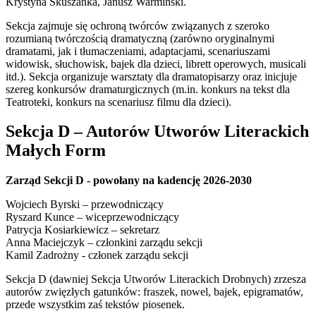
Krystyna Skuszanka, Janusz Warmiński.
Sekcja zajmuje się ochroną twórców związanych z szeroko
rozumianą twórczością dramatyczną (zarówno oryginalnymi
dramatami, jak i tłumaczeniami, adaptacjami, scenariuszami
widowisk, słuchowisk, bajek dla dzieci, librett operowych, musicali
itd.). Sekcja organizuje warsztaty dla dramatopisarzy oraz inicjuje
szereg konkursów dramaturgicznych (m.in. konkurs na tekst dla
Teatroteki, konkurs na scenariusz filmu dla dzieci).
Sekcja D – Autorów Utworów Literackich
Małych Form
Zarząd Sekcji D - powołany na kadencję 2026-2030
Wojciech Byrski – przewodniczący
Ryszard Kunce – wiceprzewodniczący
Patrycja Kosiarkiewicz – sekretarz
Anna Maciejczyk – członkini zarządu sekcji
Kamil Zadrożny - członek zarządu sekcji
Sekcja D (dawniej Sekcja Utworów Literackich Drobnych) zrzesza
autorów zwięzłych gatunków: fraszek, nowel, bajek, epigramatów,
przede wszystkim zaś tekstów piosenek.