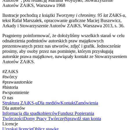
Autorów”, pod redakcją Mariana Woydyłło, Stowarzyszenie
Autorów ZAiKS, Warszawa 1968
Ilustracje pochodzą z książki
Tworzymy i chronimy. 95 lat ZAiKS-u
,
tekst Rafał Marszałek, opracowanie graficzne Maciej Buszewicz,
Arkady i Stowarzyszenie Autorów ZAiKS, Warszawa 2013, s. 36.
Pragniemy poinformować, że dołożyliśmy wszelkich starań w celu
odnalezienia podmiotów autorskich praw majątkowych
prezentowanych przez nas utworów, zdjęć i grafik. Jednocześnie
prosimy, aby osoby przez nas pominięte, którym przysługują
autorskie prawa majątkowe, nawiązały kontakt ze Stowarzyszeniem
Autorów ZAiKS.
#
ZAiKS
#
twórcy
#
prawaautorskie
#
historia
#
wspomnienie
O nas
Struktura ZAiKS-u
Dla mediów
Kontakt
Zamówienia
Dla autorów
Informacja dla spadkobierców
Fundusz Popierania
Twórczości
Domy Pracy Twórczej
Sprawdź stan konta
Licencje
Uzyskaj licencję
Oblicz stawkę