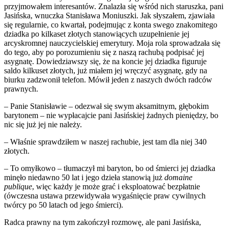
przyjmowałem interesantów. Znalazła się wśród nich staruszka, pani
Jasińska, wnuczka Stanisława Moniuszki. Jak słyszałem, zjawiała
się regularnie, co kwartał, podejmując z konta swego znakomitego
dziadka po kilkaset złotych stanowiących uzupełnienie jej
arcyskromnej nauczycielskiej emerytury. Moja rola sprowadzała się
do tego, aby po porozumieniu się z naszą rachubą podpisać jej
asygnatę. Dowiedziawszy się, że na koncie jej dziadka figuruje
saldo kilkuset złotych, już miałem jej wręczyć asygnatę, gdy na
biurku zadzwonił telefon. Mówił jeden z naszych dwóch radców
prawnych.
– Panie Stanisławie – odezwał się swym aksamitnym, głębokim
barytonem – nie wypłacajcie pani Jasińskiej żadnych pieniędzy, bo
nic się już jej nie należy.
– Właśnie sprawdziłem w naszej rachubie, jest tam dla niej 340
złotych.
– To omyłkowo – tłumaczył mi baryton, bo od śmierci jej dziadka
minęło niedawno 50 lat i jego dzieła stanowią już
domaine
publique
, więc każdy je może grać i eksploatować bezpłatnie
(ówczesna ustawa przewidywała wygaśnięcie praw cywilnych
twórcy po 50 latach od jego śmierci).
Radca prawny na tym zakończył rozmowę, ale pani Jasińska,