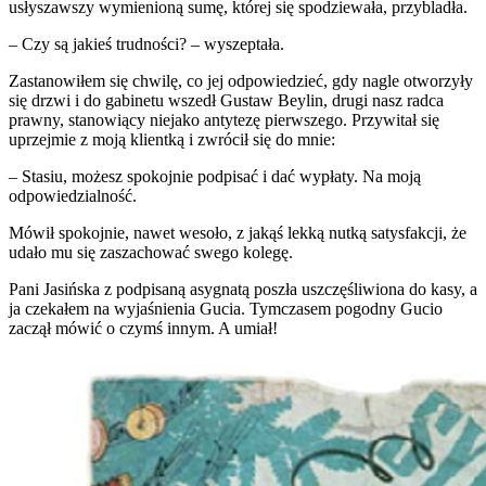
usłyszawszy wymienioną sumę, której się spodziewała, przybladła.
– Czy są jakieś trudności? – wyszeptała.
Zastanowiłem się chwilę, co jej odpowiedzieć, gdy nagle otworzyły
się drzwi i do gabinetu wszedł Gustaw Beylin, drugi nasz radca
prawny, stanowiący niejako antytezę pierwszego. Przywitał się
uprzejmie z moją klientką i zwrócił się do mnie:
– Stasiu, możesz spokojnie podpisać i dać wypłaty. Na moją
odpowiedzialność.
Mówił spokojnie, nawet wesoło, z jakąś lekką nutką satysfakcji, że
udało mu się zaszachować swego kolegę.
Pani Jasińska z podpisaną asygnatą poszła uszczęśliwiona do kasy, a
ja czekałem na wyjaśnienia Gucia. Tymczasem pogodny Gucio
zaczął mówić o czymś innym. A umiał!