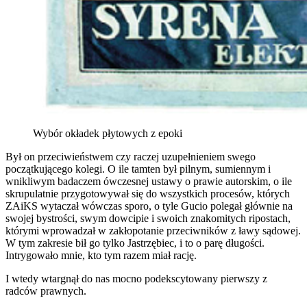
Wybór okładek płytowych z epoki
Był on przeciwieństwem czy raczej uzupełnieniem swego
początkującego kolegi. O ile tamten był pilnym, sumiennym i
wnikliwym badaczem ówczesnej ustawy o prawie autorskim, o ile
skrupulatnie przygotowywał się do wszystkich procesów, których
ZAiKS wytaczał wówczas sporo, o tyle Gucio polegał głównie na
swojej bystrości, swym dowcipie i swoich znakomitych ripostach,
którymi wprowadzał w zakłopotanie przeciwników z ławy sądowej.
W tym zakresie bił go tylko Jastrzębiec, i to o parę długości.
Intrygowało mnie, kto tym razem miał rację.
I wtedy wtargnął do nas mocno podekscytowany pierwszy z
radców prawnych.