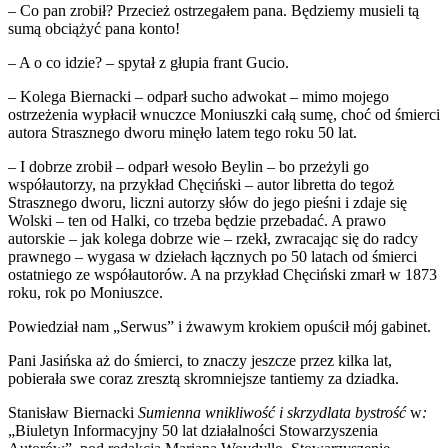
– Co pan zrobił? Przecież ostrzegałem pana. Będziemy musieli tą
sumą obciążyć pana konto!
– A o co idzie? – spytał z głupia frant Gucio.
– Kolega Biernacki – odparł sucho adwokat – mimo mojego
ostrzeżenia wypłacił wnuczce Moniuszki całą sumę, choć od śmierci
autora Strasznego dworu minęło latem tego roku 50 lat.
– I dobrze zrobił – odparł wesoło Beylin – bo przeżyli go
współautorzy, na przykład Chęciński – autor libretta do tegoż
Strasznego dworu, liczni autorzy słów do jego pieśni i zdaje się
Wolski – ten od Halki, co trzeba będzie przebadać. A prawo
autorskie – jak kolega dobrze wie – rzekł, zwracając się do radcy
prawnego – wygasa w dziełach łącznych po 50 latach od śmierci
ostatniego ze współautorów. A na przykład Chęciński zmarł w 1873
roku, rok po Moniuszce.
Powiedział nam „Serwus” i żwawym krokiem opuścił mój gabinet.
Pani Jasińska aż do śmierci, to znaczy jeszcze przez kilka lat,
pobierała swe coraz zresztą skromniejsze tantiemy za dziadka.
Stanisław Biernacki
Sumienna wnikliwość i skrzydlata bystrość
w
:
„Biuletyn Informacyjny 50 lat działalności Stowarzyszenia