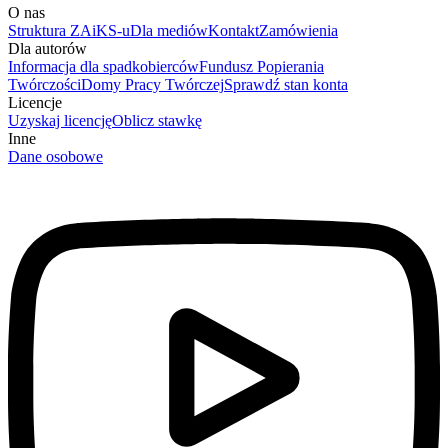
O nas
Struktura ZAiKS-u
Dla mediów
Kontakt
Zamówienia
Dla autorów
Informacja dla spadkobierców
Fundusz Popierania
Twórczości
Domy Pracy Twórczej
Sprawdź stan konta
Licencje
Uzyskaj licencję
Oblicz stawkę
Inne
Dane osobowe