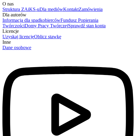
O nas
Struktura ZAiKS-u
Dla mediów
Kontakt
Zamówienia
Dla autorów
Informacja dla spadkobierców
Fundusz Popierania
Twórczości
Domy Pracy Twórczej
Sprawdź stan konta
Licencje
Uzyskaj licencję
Oblicz stawkę
Inne
Dane osobowe