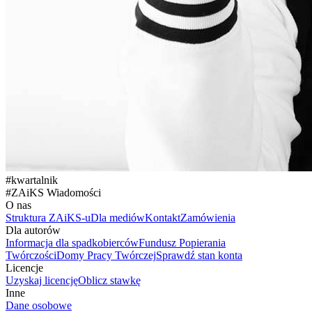
#
kwartalnik
#
ZAiKS Wiadomości
O nas
Struktura ZAiKS-u
Dla mediów
Kontakt
Zamówienia
Dla autorów
Informacja dla spadkobierców
Fundusz Popierania
Twórczości
Domy Pracy Twórczej
Sprawdź stan konta
Licencje
Uzyskaj licencję
Oblicz stawkę
Inne
Dane osobowe