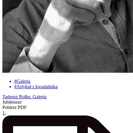
#
Galeria
#
Artykuł z kwartalnika
Tadeusz Rolke. Galeria
Jubileusze
Pobierz PDF
1
.