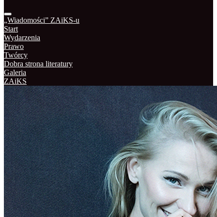
„Wiadomości” ZAiKS-u
Start
Wydarzenia
Prawo
Twórcy
Dobra strona literatury
Galeria
ZAiKS