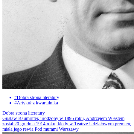
#
Dobra strona literatury
#
Artykuł z kwartalnika
Dobra strona literatury
Gustaw Baumritter, urodzony w 1895 roku, Andrzejem Włastem
został 20 grudnia 1914 roku, kiedy w Teatrze Udziałowym premierę
miała jego rewia Pod murami Warszawy.