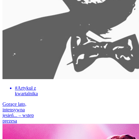
#
Artykuł z
kwartalnika
Gorące lato,
intensywna
jesień... – wstęp
prezesa