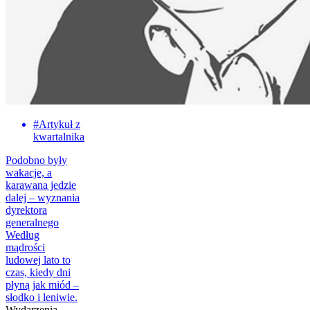
#
Artykuł z
kwartalnika
Podobno były
wakacje, a
karawana jedzie
dalej – wyznania
dyrektora
generalnego
Według
mądrości
ludowej lato to
czas, kiedy dni
płyną jak miód –
słodko i leniwie.
Wydarzenia