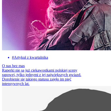
#
Artykuł z kwartalnika
O nas bez mas
Raperki nie są już ciekawostkami polskiej sceny
rapowej, tylko jednymi z jej największych gwiazd.
Dorobienie się takiego statusu zajęło im pięć
intensywnych lat.